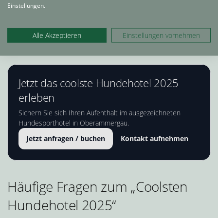
Einstellungen.
verbindet diese Lage mit einem konsequenten
Qualitätsanspruch und einem Spezialangebot für Hund
und Halter.
Alle Akzeptieren
Einstellungen vornehmen
Jetzt das coolste Hundehotel 2025
erleben
Sichern Sie sich Ihren Aufenthalt im ausgezeichneten
Hundesporthotel in Oberammergau.
Jetzt anfragen / buchen
Kontakt aufnehmen
Häufige Fragen zum „Coolsten
Hundehotel 2025“