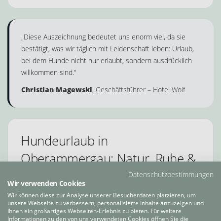
„Diese Auszeichnung bedeutet uns enorm viel, da sie
bestätigt, was wir täglich mit Leidenschaft leben: Urlaub,
bei dem Hunde nicht nur erlaubt, sondern ausdrücklich
willkommen sind.“
Christian Magewski
, Geschäftsführer – Hotel Wolf
Hundeurlaub in
Oberammergau: Natur, Ruhe &
Erlebnis
Datenschutzbestimmungen
Wir verwenden Cookies
Wir können diese zur Analyse unserer Besucherdaten platzieren, um
Oberammergau in Bayern bietet ideale Bedingungen für
unsere Webseite zu verbessern, personalisierte Inhalte anzuzeigen und
einen aktiven Urlaub mit Hund – mit Natur, Bergen und
Ihnen ein großartiges Webseiten-Erlebnis zu bieten. Für weitere
Informationen zu den von uns verwendeten Cookies öffnen Sie die
viel Platz für gemeinsame Erlebnisse. Das Hotel Wolf