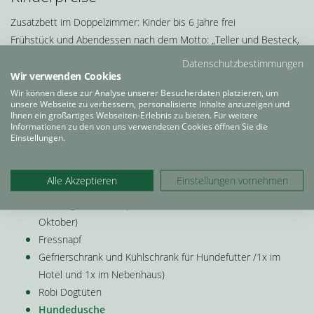
Zusatzbett im Doppelzimmer: Kinder bis 6 Jahre frei
Frühstück und Abendessen nach dem Motto: „Teller und Besteck,
nimm den Eltern etwas weg!“
Datenschutzbestimmungen
Ab 6 Jahre: Halbpension ab
€ 30,00
bis
€ 60,00
Wir verwenden Cookies
Wir können diese zur Analyse unserer Besucherdaten platzieren, um
Im Preis inbegriffene Leistungen
unsere Webseite zu verbessern, personalisierte Inhalte anzuzeigen und
Ihnen ein großartiges Webseiten-Erlebnis zu bieten. Für weitere
Informationen zu den von uns verwendeten Cookies öffnen Sie die
Nachstehende Leistungen sind inbegriffen bzw. stehen unseren
Einstellungen.
Gästen kostenlos zur Verfügung:
Frühstück vom Büffet
Alle Akzeptieren
Einstellungen vornehmen
Abendmenü meist vom Büffet
Nutzung des Hundepools (von ca. Mitte Mai bis ca. Ende
Oktober)
Fressnapf
Gefrierschrank und Kühlschrank für Hundefutter /1x im
Hotel und 1x im Nebenhaus)
Robi Dogtüten
Hundedusche