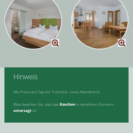
Hinweis
Alle Preise pro Tag inkl. Frühstück sowie Abendmenü
Bitte beachten Sie, dass das
Rauchen
in sämtlichen Zimmern
untersagt
ist.