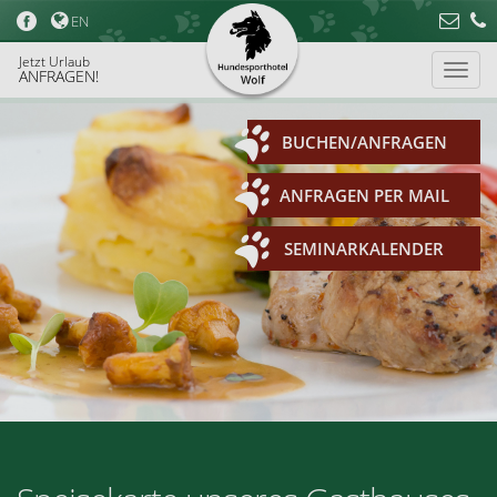
EN
Jetzt Urlaub
ANFRAGEN!
BUCHEN/ANFRAGEN
ANFRAGEN PER MAIL
SEMINARKALENDER