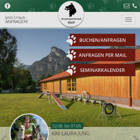
Jetzt Urlaub
ANFRAGEN!
BUCHEN/ANFRAGEN
ANFRAGEN PER MAIL
SEMINARKALENDER
02.08.
bis
07.08.
KIM-LAURA JUNG