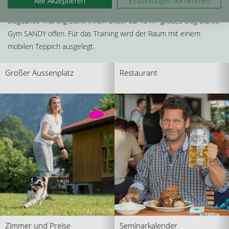
Alle Akzeptieren
Einstellungen vornehmen
Für das Hundetraining im kleineren Rahmen und vor allem für das
Dogdance-Training steht Ihnen unser ca. 40 m² großes Dog Dance
Gym SANDY offen. Für das Training wird der Raum mit einem
mobilen Teppich ausgelegt.
Großer Aussenplatz
Restaurant
Zimmer und Preise
Seminarkalender